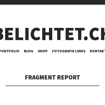
BELICHTET.C
ZUM
PORTFOLIO
BLOG
SHOP
FOTOGRAFIE LINKS
KONTAK
INHALT
SPRINGEN
FRAGMENT REPORT