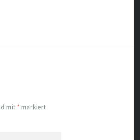
nd mit
*
markiert