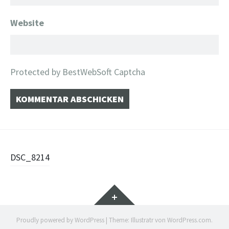
Website
Protected by BestWebSoft Captcha
Beitragsnavigation
DSC_8214
Widgets
Proudly powered by WordPress
|
Theme: Illustratr von
WordPress.com
.