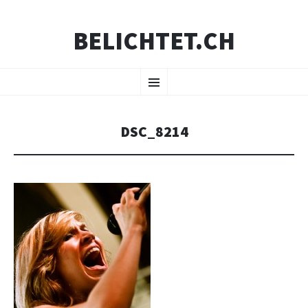
BELICHTET.CH
ZUM
Menü
INHALT
SPRINGEN
DSC_8214