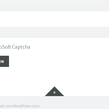
bSoft Captcha
Widgets
ratr von
WordPress.com
.