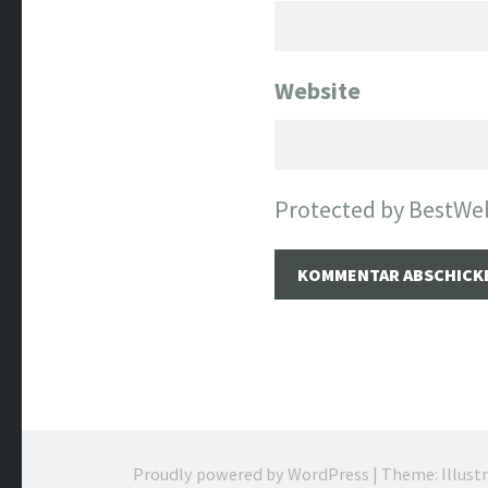
Website
Protected by BestWe
Proudly powered by WordPress
|
Theme: Illust