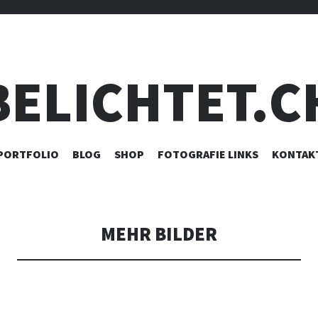
BELICHTET.C
ZUM
PORTFOLIO
BLOG
SHOP
FOTOGRAFIE LINKS
KONTAK
INHALT
SPRINGEN
MEHR BILDER