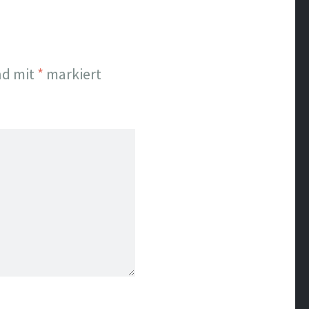
nd mit
*
markiert