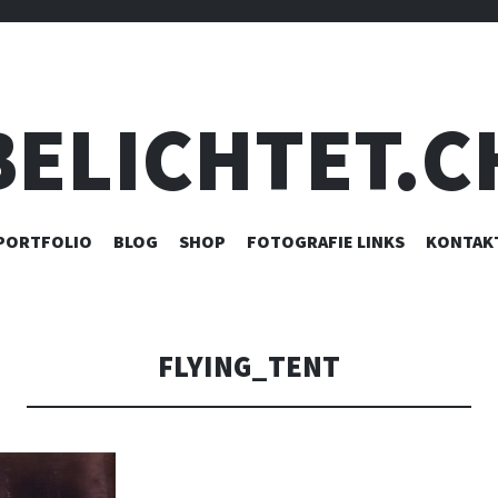
BELICHTET.C
ZUM
PORTFOLIO
BLOG
SHOP
FOTOGRAFIE LINKS
KONTAK
INHALT
SPRINGEN
FLYING_TENT