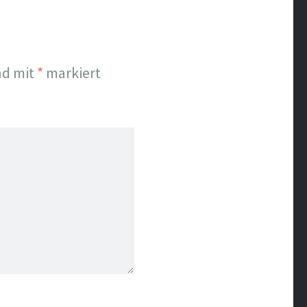
nd mit
*
markiert