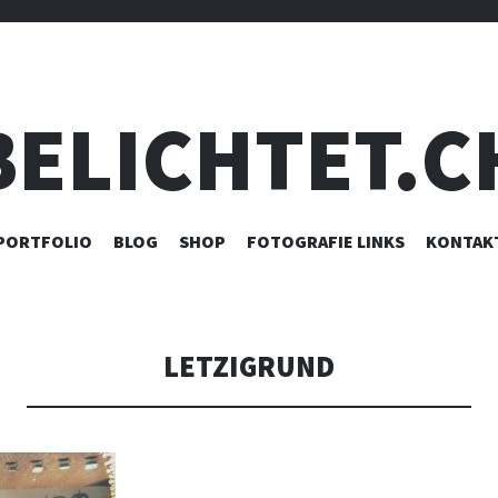
BELICHTET.C
ZUM
PORTFOLIO
BLOG
SHOP
FOTOGRAFIE LINKS
KONTAK
INHALT
SPRINGEN
LETZIGRUND