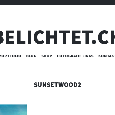
BELICHTET.C
ZUM
PORTFOLIO
BLOG
SHOP
FOTOGRAFIE LINKS
KONTAK
INHALT
SPRINGEN
SUNSETWOOD2