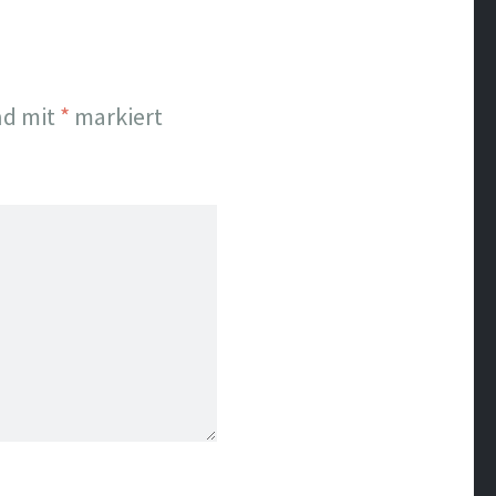
nd mit
*
markiert