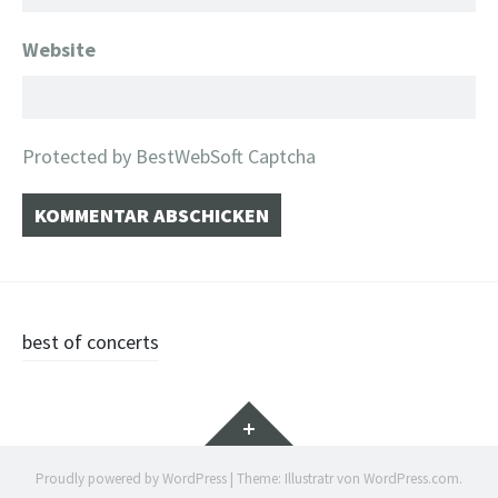
Website
Protected by BestWebSoft Captcha
Beitragsnavigation
best of concerts
Widgets
Proudly powered by WordPress
|
Theme: Illustratr von
WordPress.com
.