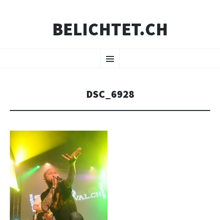
BELICHTET.CH
ZUM
Menü
INHALT
SPRINGEN
DSC_6928