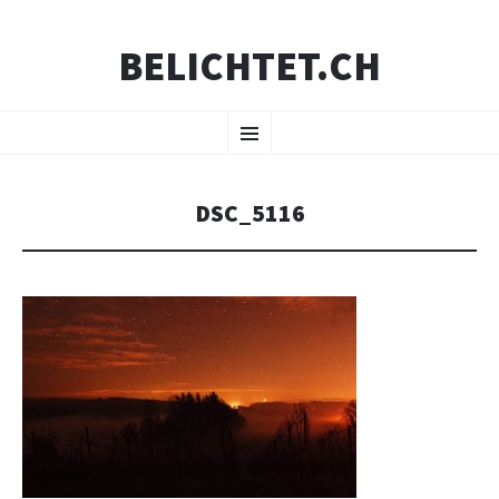
BELICHTET.CH
ZUM
Menü
INHALT
SPRINGEN
DSC_5116