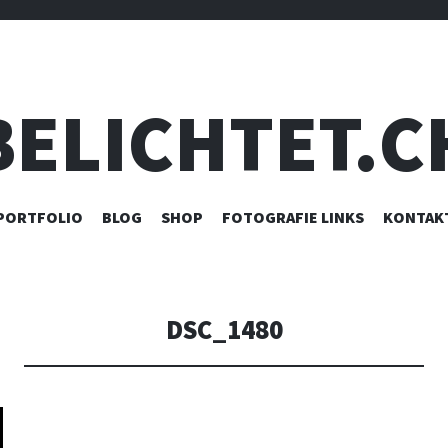
BELICHTET.C
ZUM
PORTFOLIO
BLOG
SHOP
FOTOGRAFIE LINKS
KONTAK
INHALT
SPRINGEN
DSC_1480