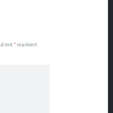
nd mit
*
markiert