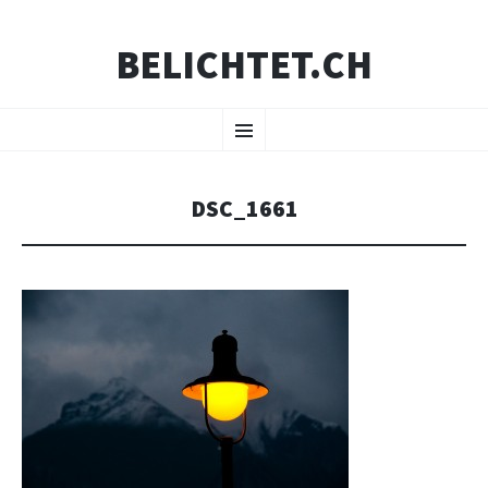
BELICHTET.CH
ZUM
Menü
INHALT
SPRINGEN
DSC_1661