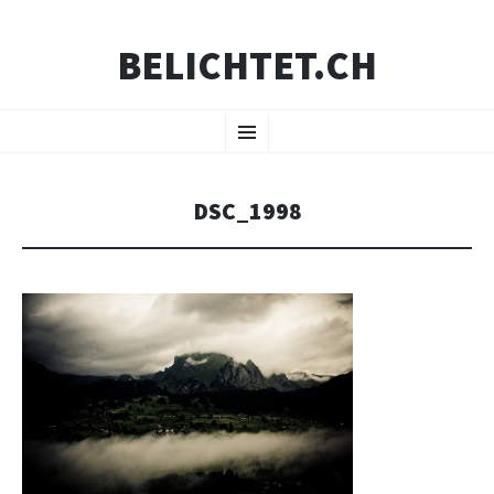
BELICHTET.CH
ZUM
Menü
INHALT
SPRINGEN
DSC_1998