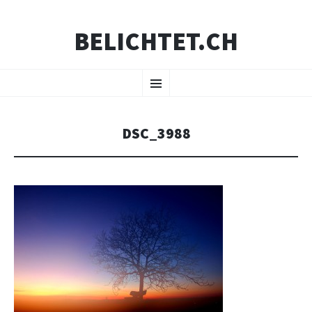
BELICHTET.CH
ZUM
Menü
INHALT
SPRINGEN
DSC_3988