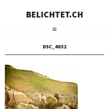
BELICHTET.CH
ZUM
Menü
INHALT
SPRINGEN
DSC_4032