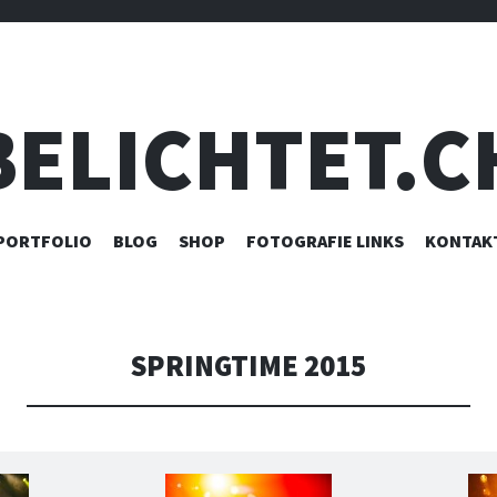
BELICHTET.C
ZUM
PORTFOLIO
BLOG
SHOP
FOTOGRAFIE LINKS
KONTAK
INHALT
SPRINGEN
SPRINGTIME 2015