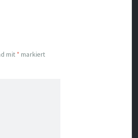
nd mit
*
markiert