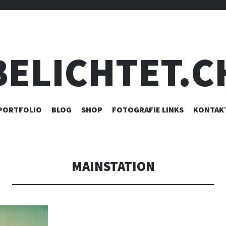
BELICHTET.C
ZUM
PORTFOLIO
BLOG
SHOP
FOTOGRAFIE LINKS
KONTAK
INHALT
SPRINGEN
MAINSTATION