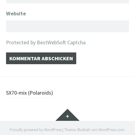
Website
Protected by BestWebSoft Captcha
Beitragsnavigation
SX70-mix (Polaroids)
Widgets
Proudly powered by WordPress
|
Theme: Illustratr von
WordPress.com
.