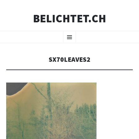
BELICHTET.CH
ZUM
Menü
INHALT
SPRINGEN
SX70LEAVES2