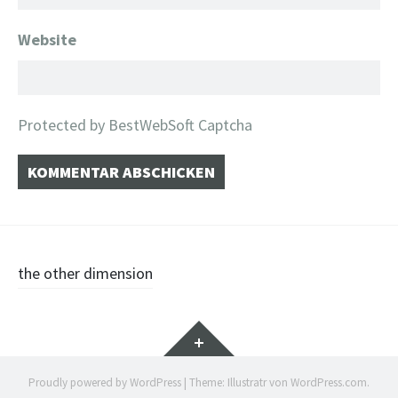
Website
Protected by BestWebSoft Captcha
Beitragsnavigation
the other dimension
Widgets
Proudly powered by WordPress
|
Theme: Illustratr von
WordPress.com
.