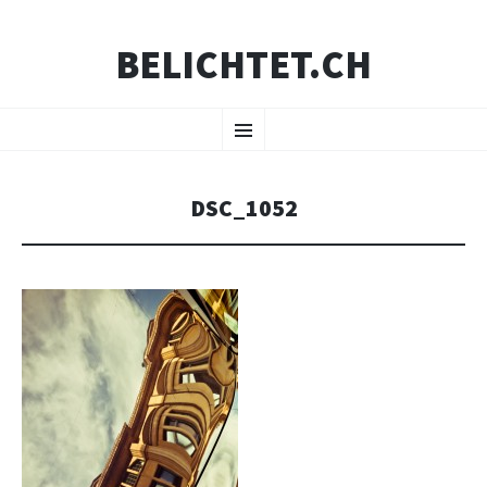
BELICHTET.CH
ZUM
Menü
INHALT
SPRINGEN
DSC_1052