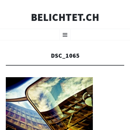
BELICHTET.CH
ZUM
Menü
INHALT
SPRINGEN
DSC_1065