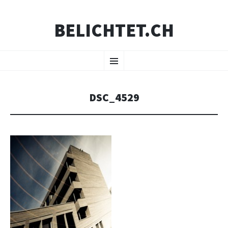
BELICHTET.CH
ZUM
Menü
INHALT
SPRINGEN
DSC_4529