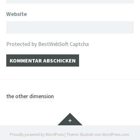
Website
Protected by BestWebSoft Captcha
Beitragsnavigation
the other dimension
Widgets
Proudly powered by WordPress
|
Theme: Illustratr von
WordPress.com
.