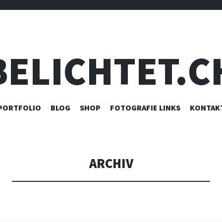
BELICHTET.C
ZUM
PORTFOLIO
BLOG
SHOP
FOTOGRAFIE LINKS
KONTAK
INHALT
SPRINGEN
ARCHIV