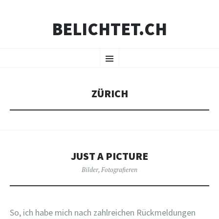
BELICHTET.CH
ZUM
Menü
INHALT
SPRINGEN
ZÜRICH
JUST A PICTURE
Bilder
,
Fotografieren
So, ich habe mich nach zahlreichen Rückmeldungen