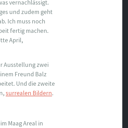
was vernachlässigt.
niges und zudem geht
ab. Ich muss noch
eit fertig machen.
te April,
er Ausstellung zwei
einem Freund Balz
eitet. Und die zweite
en,
surrealen Bildern
.
 im Maag Areal in