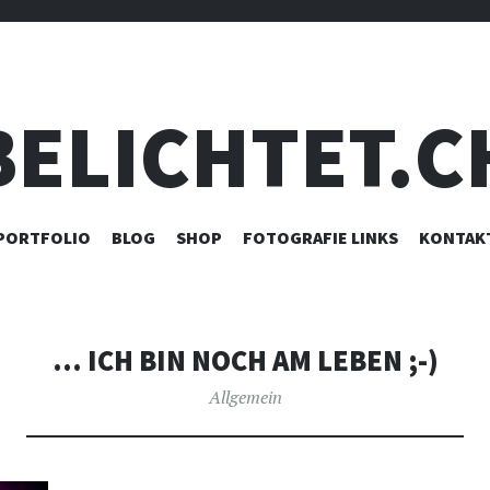
BELICHTET.C
ZUM
PORTFOLIO
BLOG
SHOP
FOTOGRAFIE LINKS
KONTAK
INHALT
SPRINGEN
… ICH BIN NOCH AM LEBEN ;-)
Allgemein