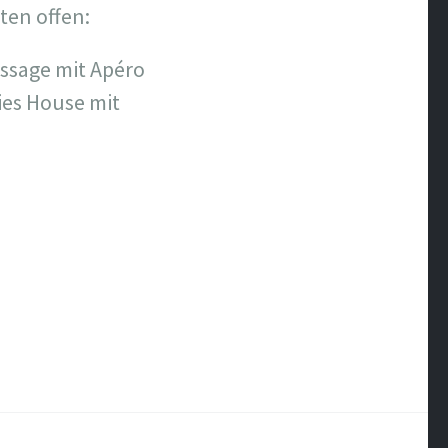
ten offen:
issage mit Apéro
ies House mit