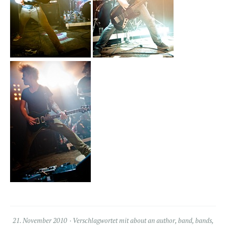
21. November 2010
Verschlagwortet mit
about an author
,
band
,
bands
,