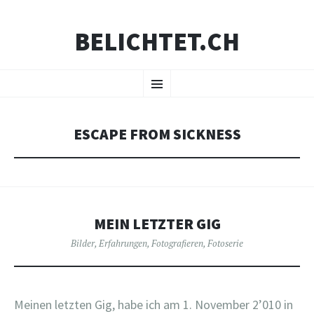
BELICHTET.CH
ZUM
Menü
INHALT
SPRINGEN
ESCAPE FROM SICKNESS
MEIN LETZTER GIG
Bilder
,
Erfahrungen
,
Fotografieren
,
Fotoserie
Meinen letzten Gig, habe ich am 1. November 2’010 in