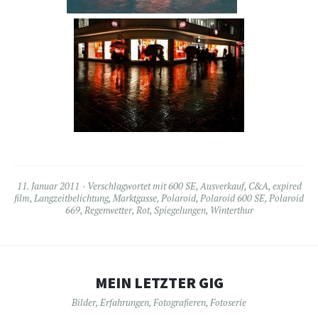
11. Januar 2011
Verschlagwortet mit
600 SE
,
Ausverkauf
,
C&A
,
expired
film
,
Langzeitbelichtung
,
Marktgasse
,
Polaroid
,
Polaroid 600 SE
,
Polaroid
669
,
Regenwetter
,
Rot
,
Spiegelungen
,
Winterthur
MEIN LETZTER GIG
Bilder
,
Erfahrungen
,
Fotografieren
,
Fotoserie