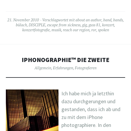
21. November 2010
Verschlagwortet mit
about an author
,
band
,
bands
,
bülach
,
DISCIPLE
,
escape from sickness
,
gig
,
guss 81
,
konzert
,
konzertfotografie
,
musik
,
reach our region
,
ror
,
spoken
IPHONOGRAPHIE™ DIE ZWEITE
Allgemein
,
Erfahrungen
,
Fotografieren
Ich habe mich ja letzthin
dazu durchgerungen und
gestanden, dass ich ab und
zu mit dem iPhone
photographiere. In den