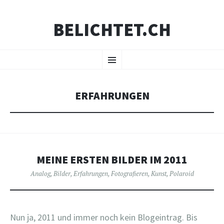
BELICHTET.CH
ZUM
Menü
INHALT
SPRINGEN
ERFAHRUNGEN
MEINE ERSTEN BILDER IM 2011
Analog
,
Bilder
,
Erfahrungen
,
Fotografieren
,
Kunst
,
Polaroid
Nun ja, 2011 und immer noch kein Blogeintrag. Bis