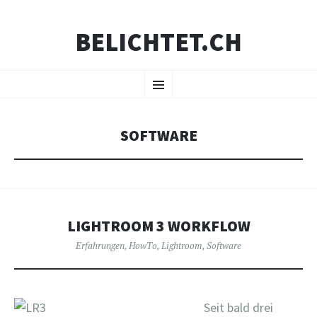
BELICHTET.CH
ZUM
Menü
INHALT
SPRINGEN
SOFTWARE
LIGHTROOM 3 WORKFLOW
Erfahrungen
,
HowTo
,
Lightroom
,
Software
Seit bald drei