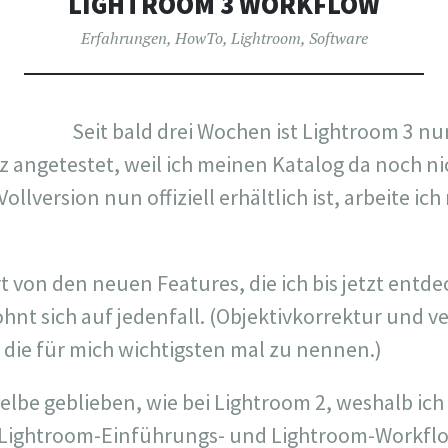
LIGHTROOM 3 WORKFLOW
Erfahrungen
,
HowTo
,
Lightroom
,
Software
Seit bald drei Wochen ist Lightroom 3 nun
rz angetestet, weil ich meinen Katalog da noch n
Vollversion nun offiziell erhältlich ist, arbeite ic
rt von den neuen Features, die ich bis jetzt ent
hnt sich auf jedenfall. (Objektivkorrektur und v
ie für mich wichtigsten mal zu nennen.)
elbe geblieben, wie bei Lightroom 2, weshalb ich 
 Lightroom-Einführungs- und Lightroom-Workfl