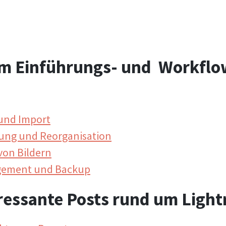
om Einführungs- und Workflo
 und Import
itung und Reorganisation
 von Bildern
agement und Backup
ressante Posts rund um Ligh