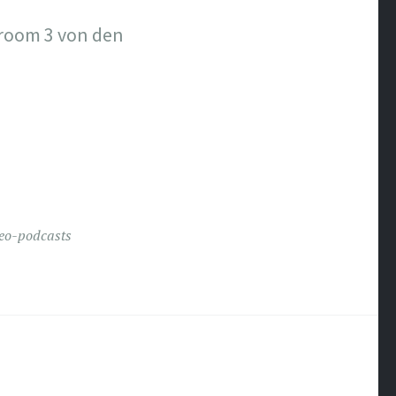
troom 3 von den
eo-podcasts