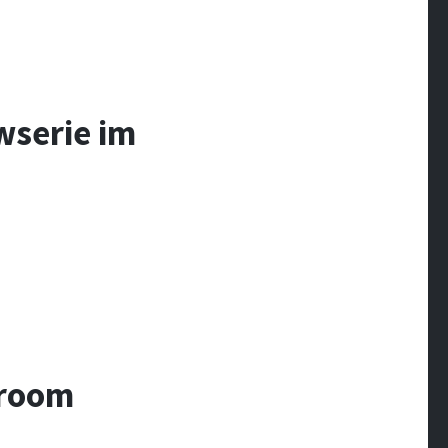
wserie im
troom