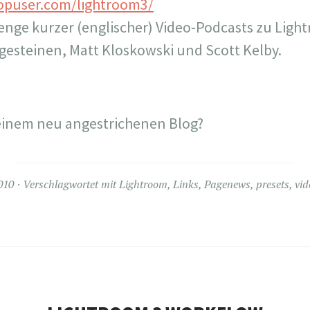
opuser.com/lightroom3/
Menge kurzer (englischer) Video-Podcasts zu Ligh
esteinen, Matt Kloskowski und Scott Kelby.
einem neu angestrichenen Blog?
010
Verschlagwortet mit
Lightroom
,
Links
,
Pagenews
,
presets
,
vid