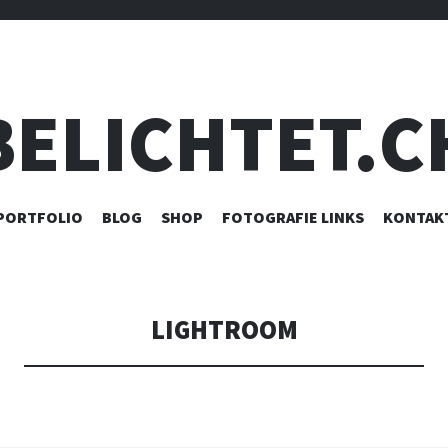
BELICHTET.C
ZUM
PORTFOLIO
BLOG
SHOP
FOTOGRAFIE LINKS
KONTAK
INHALT
SPRINGEN
LIGHTROOM