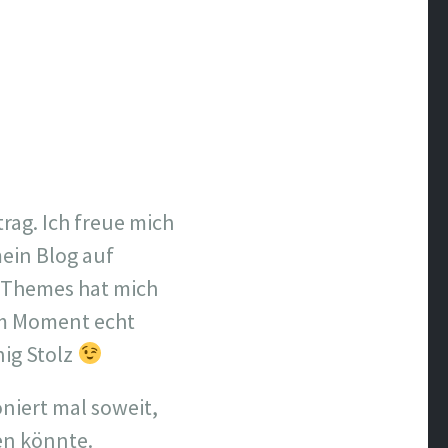
rag. Ich freue mich
mein Blog auf
s Themes hat mich
 im Moment echt
nig Stolz
niert mal soweit,
en könnte.