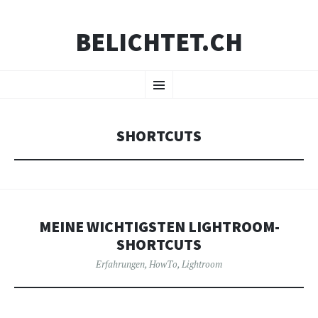
BELICHTET.CH
ZUM
Menü
INHALT
SPRINGEN
SHORTCUTS
MEINE WICHTIGSTEN LIGHTROOM-
SHORTCUTS
Erfahrungen
,
HowTo
,
Lightroom