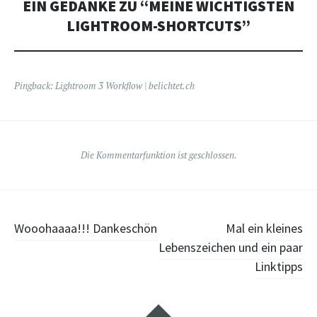
EIN GEDANKE ZU “
MEINE WICHTIGSTEN
LIGHTROOM-SHORTCUTS
”
Pingback:
Lightroom 3 Workflow | belichtet.ch
Die Kommentarfunktion ist geschlossen.
Beitragsnavigation
Wooohaaaa!!! Dankeschön
Mal ein kleines
Lebenszeichen und ein paar
Linktipps
Widgets