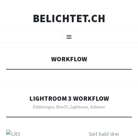
BELICHTET.CH
ZUM
Menü
INHALT
SPRINGEN
WORKFLOW
LIGHTROOM 3 WORKFLOW
Erfahrungen
,
HowTo
,
Lightroom
,
Software
Seit bald drei