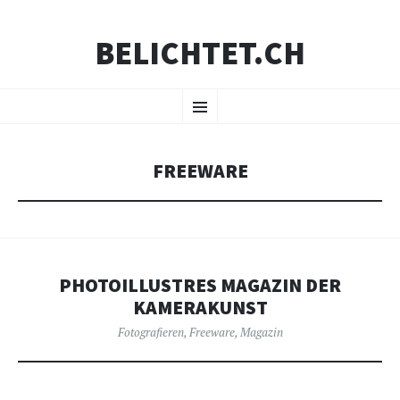
BELICHTET.CH
ZUM
Menü
INHALT
SPRINGEN
FREEWARE
PHOTOILLUSTRES MAGAZIN DER
KAMERAKUNST
Fotografieren
,
Freeware
,
Magazin