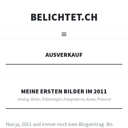
BELICHTET.CH
ZUM
Menü
INHALT
SPRINGEN
AUSVERKAUF
MEINE ERSTEN BILDER IM 2011
Analog
,
Bilder
,
Erfahrungen
,
Fotografieren
,
Kunst
,
Polaroid
Nun ja, 2011 und immer noch kein Blogeintrag. Bis