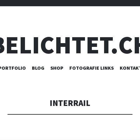
BELICHTET.C
ZUM
PORTFOLIO
BLOG
SHOP
FOTOGRAFIE LINKS
KONTAK
INHALT
SPRINGEN
INTERRAIL