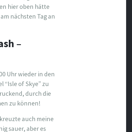
en hier oben hätte
n am nächsten Tag an
ash –
00 Uhr wieder in den
l “Isle of Skye” zu
ruckend, durch die
ehen zu können!
hkreuzte auch meine
ig sauer, aber es