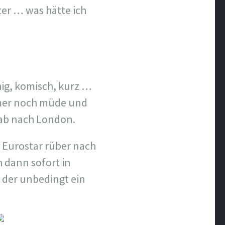
er … was hätte ich
hig, komisch, kurz …
mmer noch müde und
, ab nach London.
 Eurostar rüber nach
 dann sofort in
n der unbedingt ein