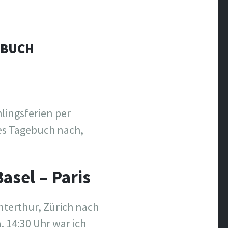
EBUCH
lingsferien per
nes Tagebuch nach,
asel – Paris
nterthur, Zürich nach
 14:30 Uhr war ich