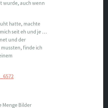
isst wurde, auch wenn
uht hatte, machte
 mich seit eh und je …
rnet und der
 mussten, finde ich
meinem
e Menge Bilder