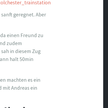
sanft geregnet. Aber
m da einen Freund zu
 und zudem
h sah in diesem Zug
dann halt 50min
ien machten es ein
d mit Andreas ein