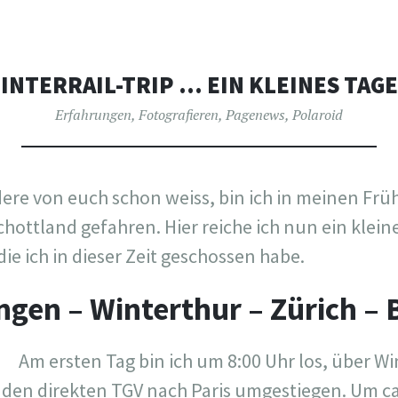
 INTERRAIL-TRIP … EIN KLEINES TAG
Erfahrungen
,
Fotografieren
,
Pagenews
,
Polaroid
ere von euch schon weiss, bin ich in meinen Früh
chottland gefahren. Hier reiche ich nun ein klei
die ich in dieser Zeit geschossen habe.
ngen – Winterthur – Zürich – B
Am ersten Tag bin ich um 8:00 Uhr los, über Wi
 den direkten TGV nach Paris umgestiegen. Um ca.