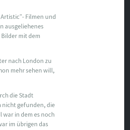
Artistic”- Filmen und
in ausgeliehenes
 Bilder mit dem
iter nach London zu
chon mehr sehen will,
ch die Stadt
h nicht gefunden, die
 war in dem es noch
 war im übrigen das