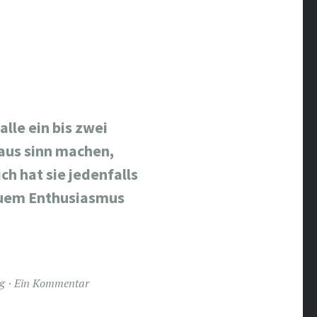
lle ein bis zwei
aus sinn machen,
h hat sie jedenfalls
neuem Enthusiasmus
g
Ein Kommentar