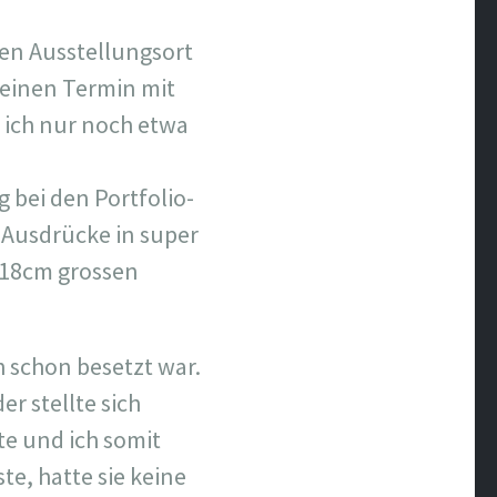
den Ausstellungsort
 einen Termin mit
e ich nur noch etwa
g bei den Portfolio-
e Ausdrücke in super
x18cm grossen
h schon besetzt war.
r stellte sich
te und ich somit
e, hatte sie keine