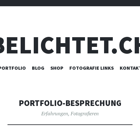
BELICHTET.C
ZUM
PORTFOLIO
BLOG
SHOP
FOTOGRAFIE LINKS
KONTAK
INHALT
SPRINGEN
PORTFOLIO-BESPRECHUNG
Erfahrungen
,
Fotografieren