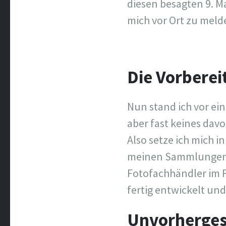
diesen besagten 9. Ma
mich vor Ort zu melde
Die Vorberei
Nun stand ich vor ein
aber fast keines dav
Also setze ich mich i
meinen Sammlungen he
Fotofachhändler im F
fertig entwickelt un
Unvorherge