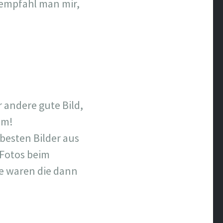
r empfahl man mir,
 andere gute Bild,
um!
 besten Bilder aus
 Fotos beim
e waren die dann