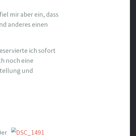
el mir aber ein, dass
and anderes einen
eservierte ich sofort
ch noch eine
tellung und
Der