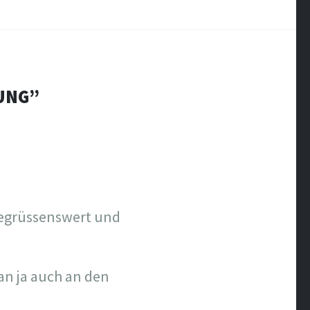
UNG
”
 begrüssenswert und
an ja auch an den