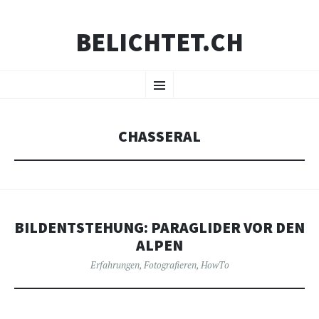
BELICHTET.CH
ZUM
Menü
INHALT
SPRINGEN
CHASSERAL
BILDENTSTEHUNG: PARAGLIDER VOR DEN
ALPEN
Erfahrungen
,
Fotografieren
,
HowTo