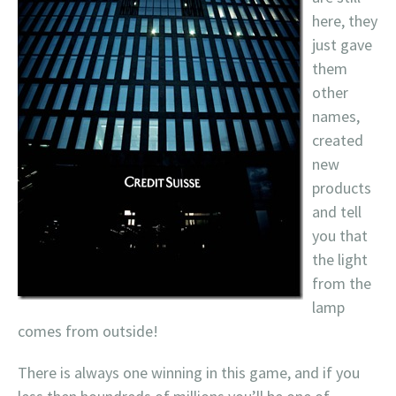
here, they
just gave
them
other
names,
created
new
products
and tell
you that
the light
from the
lamp
comes from outside!
There is always one winning in this game, and if you