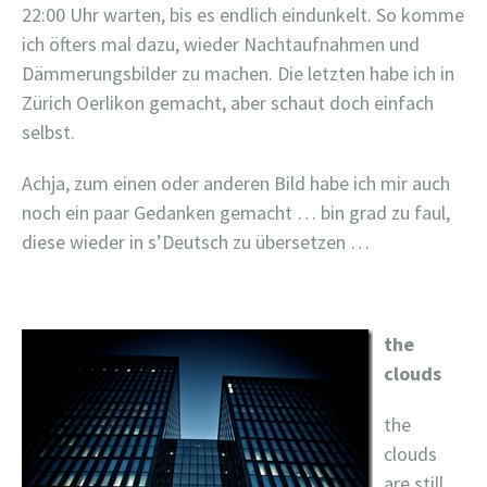
22:00 Uhr warten, bis es endlich eindunkelt. So komme
ich öfters mal dazu, wieder Nachtaufnahmen und
Dämmerungsbilder zu machen. Die letzten habe ich in
Zürich Oerlikon gemacht, aber schaut doch einfach
selbst.
Achja, zum einen oder anderen Bild habe ich mir auch
noch ein paar Gedanken gemacht … bin grad zu faul,
diese wieder in s’Deutsch zu übersetzen …
the
clouds
the
clouds
are still