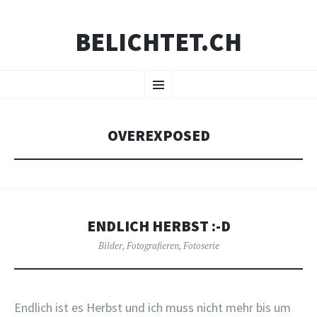
BELICHTET.CH
ZUM
Menü
INHALT
SPRINGEN
OVEREXPOSED
ENDLICH HERBST :-D
Bilder
,
Fotografieren
,
Fotoserie
Endlich ist es Herbst und ich muss nicht mehr bis um