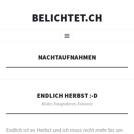
BELICHTET.CH
ZUM
Menü
INHALT
SPRINGEN
NACHTAUFNAHMEN
ENDLICH HERBST :-D
Bilder
,
Fotografieren
,
Fotoserie
Endlich ist es Herbst und ich muss nicht mehr bis um