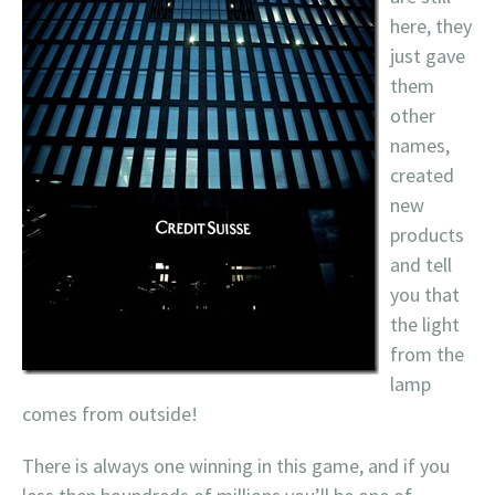
here, they
just gave
them
other
names,
created
new
products
and tell
you that
the light
from the
lamp
comes from outside!
There is always one winning in this game, and if you