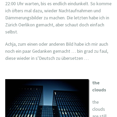
22:00 Uhr warten, bis es endlich eindunkelt. So komme
ich öfters mal dazu, wieder Nachtaufnahmen und
Dämmerungsbilder zu machen. Die letzten habe ich in
Zürich Oerlikon gemacht, aber schaut doch einfach
selbst.
Achja, zum einen oder anderen Bild habe ich mir auch
noch ein paar Gedanken gemacht … bin grad zu faul,
diese wieder in s’Deutsch zu übersetzen …
the
clouds
the
clouds
are still