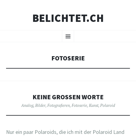
BELICHTET.CH
ZUM
Menü
INHALT
SPRINGEN
FOTOSERIE
KEINE GROSSEN WORTE
Analog
,
Bilder
,
Fotografieren
,
Fotoserie
,
Kunst
,
Polaroid
Nur ein paar Polaroids, die ich mit der Polaroid Land