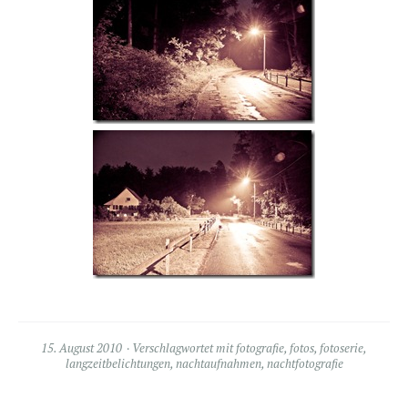
15. August 2010
Verschlagwortet mit
fotografie
,
fotos
,
fotoserie
,
langzeitbelichtungen
,
nachtaufnahmen
,
nachtfotografie