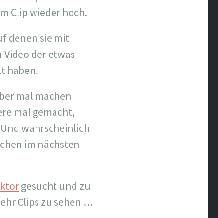
m Clip wieder hoch.
f denen sie mit
n Video der etwas
lt haben.
elber mal machen
dere mal gemacht,
. Und wahrscheinlich
uchen im nächsten
aktor
gesucht und zu
ehr Clips zu sehen …