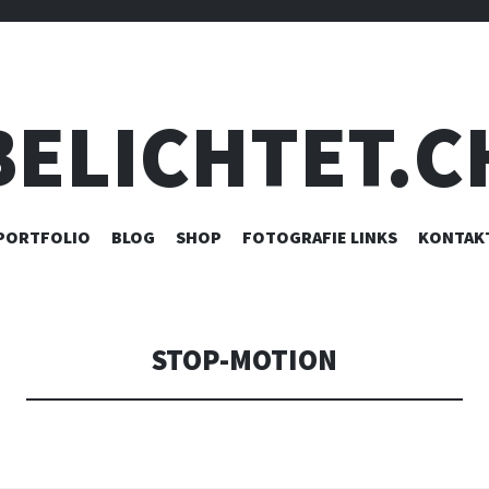
BELICHTET.C
ZUM
PORTFOLIO
BLOG
SHOP
FOTOGRAFIE LINKS
KONTAK
INHALT
SPRINGEN
STOP-MOTION