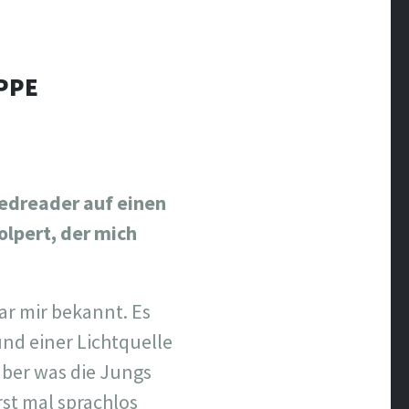
PPE
eedreader auf einen
olpert, der mich
ar mir bekannt. Es
nd einer Lichtquelle
aber was die Jungs
rst mal sprachlos