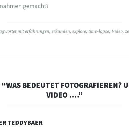
ufnahmen gemacht?
agwortet mit
erfahrungen
,
erkunden
,
explore
,
time-lapse
,
Video
,
ze
 “
WAS BEDEUTET FOTOGRAFIEREN? U
VIDEO ….
”
ER TEDDYBAER