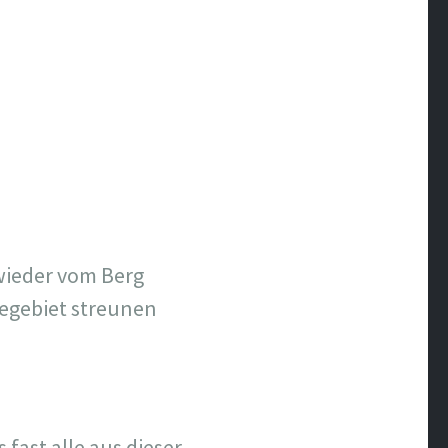
 wieder vom Berg
iegebiet streunen
 fast alle aus dieser