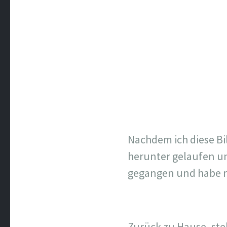
Nachdem ich diese Bi
herunter gelaufen un
gegangen und habe no
Zurück zu Hause, stel