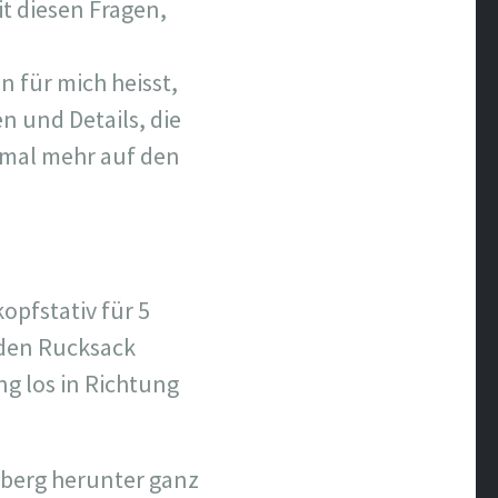
t diesen Fragen,
 für mich heisst,
 und Details, die
inmal mehr auf den
opfstativ für 5
 den Rucksack
g los in Richtung
berg herunter ganz