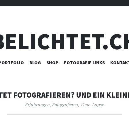
BELICHTET.C
ZUM
PORTFOLIO
BLOG
SHOP
FOTOGRAFIE LINKS
KONTAK
INHALT
SPRINGEN
ET FOTOGRAFIEREN? UND EIN KLEIN
Erfahrungen
,
Fotografieren
,
Time-Lapse