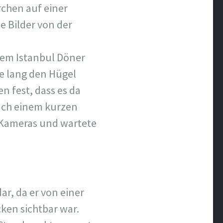
chen auf einer
e Bilder von der
dem Istanbul Döner
de lang den Hügel
 fest, dass es da
Nach einem kurzen
n Kameras und wartete
r, da er von einer
ken sichtbar war.