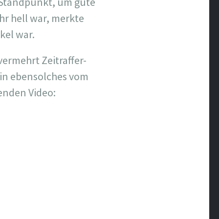
 Standpunkt, um gute
r hell war, merkte
kel war.
vermehrt Zeitraffer-
ein ebensolches vom
enden Video: