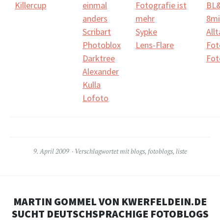
Killercup
einmal
Fotografie ist
BL
anders
mehr
8mi
Scribart
Sypke
All
Photoblox
Lens-Flare
Fot
Darktree
Fot
Alexander
Kulla
Lofoto
9. April 2009
Verschlagwortet mit
blogs
,
fotoblogs
,
liste
MARTIN GOMMEL VON KWERFELDEIN.DE
SUCHT DEUTSCHSPRACHIGE FOTOBLOGS