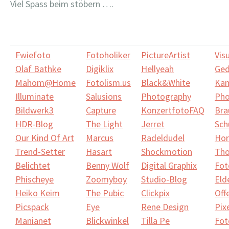
Viel Spass beim stöbern ….
Fwiefoto
Fotoholiker
PictureArtist
Visu
Olaf Bathke
Digiklix
Hellyeah
Ge
Mahom@Home
Fotolism.us
Black&White
Kam
Illuminate
Salusions
Photography
Pho
Bildwerk3
Capture
KonzertfotoFAQ
Bra
HDR-Blog
The Light
Jerret
Sch
Our Kind Of Art
Marcus
Radeldudel
Hor
Trend-Setter
Hasart
Shockmotion
Tho
Belichtet
Benny Wolf
Digital Graphix
Fot
Phischeye
Zoomyboy
Studio-Blog
Eld
Heiko Keim
The Pubic
Clickpix
Off
Picspack
Eye
Rene Design
Pixe
Manianet
Blickwinkel
Tilla Pe
Fot