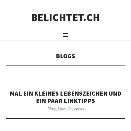
BELICHTET.CH
ZUM
Menü
INHALT
SPRINGEN
BLOGS
MAL EIN KLEINES LEBENSZEICHEN UND
EIN PAAR LINKTIPPS
Blogs
,
Links
,
Pagenews