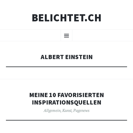
BELICHTET.CH
ZUM
Menü
INHALT
SPRINGEN
ALBERT EINSTEIN
MEINE 10 FAVORISIERTEN
INSPIRATIONSQUELLEN
Allgemein
,
Kunst
,
Pagenews