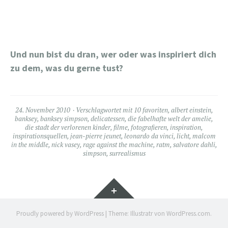
Und nun bist du dran, wer oder was inspiriert dich
zu dem, was du gerne tust?
24. November 2010
Verschlagwortet mit
10 favoriten
,
albert einstein
,
banksey
,
banksey simpson
,
delicatessen
,
die fabelhafte welt der amelie
,
die stadt der verlorenen kinder
,
filme
,
fotografieren
,
inspiration
,
inspirationsquellen
,
jean-pierre jeunet
,
leonardo da vinci
,
licht
,
malcom
in the middle
,
nick vasey
,
rage against the machine
,
ratm
,
salvatore dahli
,
simpson
,
surrealismus
Widgets
Proudly powered by WordPress
|
Theme: Illustratr von
WordPress.com
.