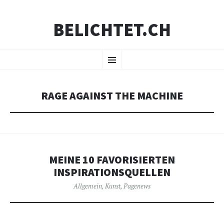
BELICHTET.CH
ZUM
Menü
INHALT
SPRINGEN
RAGE AGAINST THE MACHINE
MEINE 10 FAVORISIERTEN
INSPIRATIONSQUELLEN
Allgemein
,
Kunst
,
Pagenews