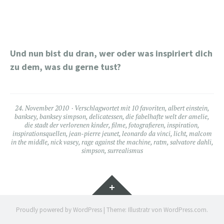
Und nun bist du dran, wer oder was inspiriert dich
zu dem, was du gerne tust?
24. November 2010
Verschlagwortet mit
10 favoriten
,
albert einstein
,
banksey
,
banksey simpson
,
delicatessen
,
die fabelhafte welt der amelie
,
die stadt der verlorenen kinder
,
filme
,
fotografieren
,
inspiration
,
inspirationsquellen
,
jean-pierre jeunet
,
leonardo da vinci
,
licht
,
malcom
in the middle
,
nick vasey
,
rage against the machine
,
ratm
,
salvatore dahli
,
simpson
,
surrealismus
Widgets
Proudly powered by WordPress
|
Theme: Illustratr von
WordPress.com
.