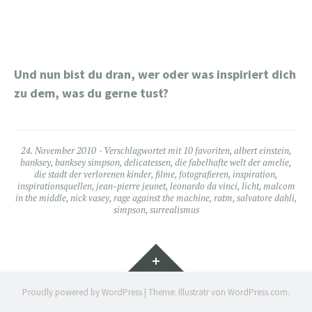
Und nun bist du dran, wer oder was inspiriert dich
zu dem, was du gerne tust?
24. November 2010
Verschlagwortet mit
10 favoriten
,
albert einstein
,
banksey
,
banksey simpson
,
delicatessen
,
die fabelhafte welt der amelie
,
die stadt der verlorenen kinder
,
filme
,
fotografieren
,
inspiration
,
inspirationsquellen
,
jean-pierre jeunet
,
leonardo da vinci
,
licht
,
malcom
in the middle
,
nick vasey
,
rage against the machine
,
ratm
,
salvatore dahli
,
simpson
,
surrealismus
Widgets
Proudly powered by WordPress
|
Theme: Illustratr von
WordPress.com
.