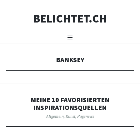
BELICHTET.CH
ZUM
Menü
INHALT
SPRINGEN
BANKSEY
MEINE 10 FAVORISIERTEN
INSPIRATIONSQUELLEN
Allgemein
,
Kunst
,
Pagenews