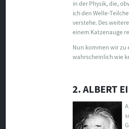
in der Physik, die, o
ich den Welle-Teilch
verstehe. Des weitere
einem Katzenauge refl
Nun kommen wir zu e
wahrscheinlich wie k
2. ALBERT E
A
s
G