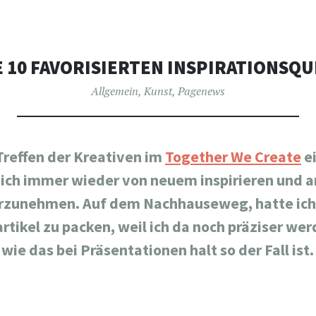
 10 FAVORISIERTEN INSPIRATIONSQ
Allgemein
,
Kunst
,
Pagenews
Treffen der Kreativen im
Together We Create
ei
mich immer wieder von neuem inspirieren und a
rzunehmen. Auf dem Nachhauseweg, hatte ich 
rtikel zu packen, weil ich da noch präziser we
wie das bei Präsentationen halt so der Fall ist.