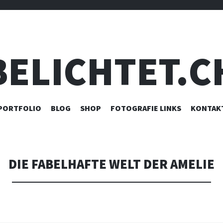
BELICHTET.C
ZUM
PORTFOLIO
BLOG
SHOP
FOTOGRAFIE LINKS
KONTAK
INHALT
SPRINGEN
DIE FABELHAFTE WELT DER AMELIE