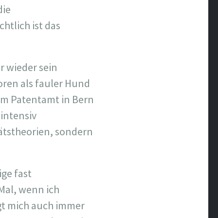
die
htlich ist das
r wieder sein
ren als fauler Hund
 im Patentamt in Bern
 intensiv
tätstheorien, sondern
ge fast
 Mal, wenn ich
ngt mich auch immer