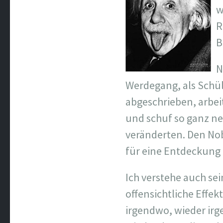
w
R
B
N
Werdegang, als Schül
abgeschrieben, arbei
und schuf so ganz ne
veränderten. Den Nob
für eine Entdeckung 
Ich verstehe auch sei
offensichtliche Effek
irgendwo, wieder irg