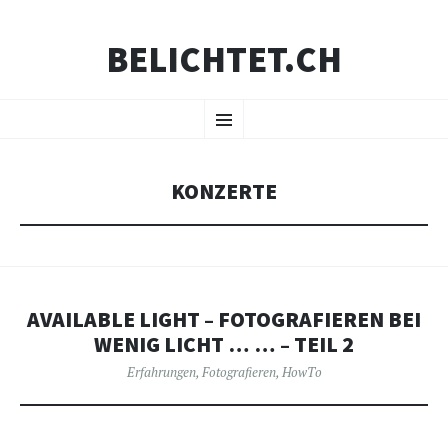
BELICHTET.CH
ZUM
Menü
INHALT
SPRINGEN
KONZERTE
AVAILABLE LIGHT – FOTOGRAFIEREN BEI
WENIG LICHT … … – TEIL 2
Erfahrungen
,
Fotografieren
,
HowTo